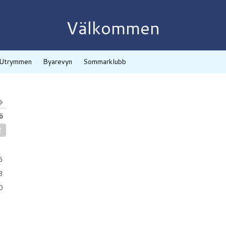
Välkommen
Utrymmen
Byarevyn
Sommarklubb
ö
2
9
6
3
0